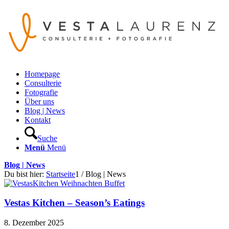
Homepage
Consulterie
Fotografie
Über uns
Blog | News
Kontakt
Suche
Menü
Menü
Blog | News
Du bist hier:
Startseite
1
/
Blog | News
Vestas Kitchen – Season’s Eatings
8. Dezember 2025