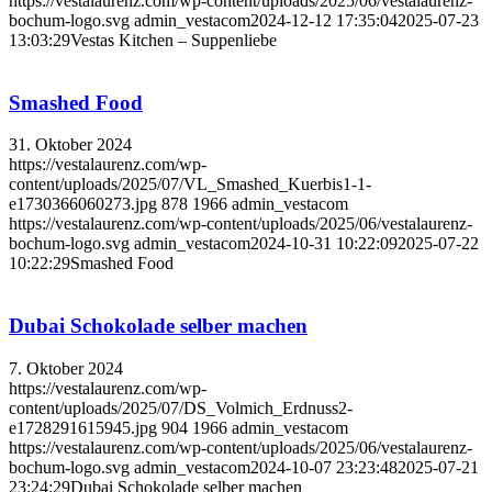
https://vestalaurenz.com/wp-content/uploads/2025/06/vestalaurenz-
bochum-logo.svg
admin_vestacom
2024-12-12 17:35:04
2025-07-23
13:03:29
Vestas Kitchen – Suppenliebe
Smashed Food
31. Oktober 2024
https://vestalaurenz.com/wp-
content/uploads/2025/07/VL_Smashed_Kuerbis1-1-
e1730366060273.jpg
878
1966
admin_vestacom
https://vestalaurenz.com/wp-content/uploads/2025/06/vestalaurenz-
bochum-logo.svg
admin_vestacom
2024-10-31 10:22:09
2025-07-22
10:22:29
Smashed Food
Dubai Schokolade selber machen
7. Oktober 2024
https://vestalaurenz.com/wp-
content/uploads/2025/07/DS_Volmich_Erdnuss2-
e1728291615945.jpg
904
1966
admin_vestacom
https://vestalaurenz.com/wp-content/uploads/2025/06/vestalaurenz-
bochum-logo.svg
admin_vestacom
2024-10-07 23:23:48
2025-07-21
23:24:29
Dubai Schokolade selber machen