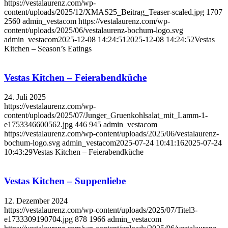
https://vestalaurenz.com/wp-
content/uploads/2025/12/XMAS25_Beitrag_Teaser-scaled.jpg
1707
2560
admin_vestacom
https://vestalaurenz.com/wp-
content/uploads/2025/06/vestalaurenz-bochum-logo.svg
admin_vestacom
2025-12-08 14:24:51
2025-12-08 14:24:52
Vestas
Kitchen – Season’s Eatings
Vestas Kitchen – Feierabendküche
24. Juli 2025
https://vestalaurenz.com/wp-
content/uploads/2025/07/Junger_Gruenkohlsalat_mit_Lamm-1-
e1753346600562.jpg
446
945
admin_vestacom
https://vestalaurenz.com/wp-content/uploads/2025/06/vestalaurenz-
bochum-logo.svg
admin_vestacom
2025-07-24 10:41:16
2025-07-24
10:43:29
Vestas Kitchen – Feierabendküche
Vestas Kitchen – Suppenliebe
12. Dezember 2024
https://vestalaurenz.com/wp-content/uploads/2025/07/Titel3-
e1733309190704.jpg
878
1966
admin_vestacom