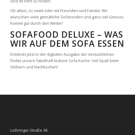
sind im Heft zu finden.
Ob allein, zu zweit oder mit Freunden und Familie: Wir
wünschen viele gemütliche Sofarunden und ganz viel Genuss.
Kommt gut durch den Winter!
SOFAFOOD DELUXE – WAS
WIR AUF DEM SOFA ESSEN
Entdeckt jetzt in der digitalen Ausgabe der VestasKitchen
findet unsere fabelhaft leckere Sofa Küche. Viel Spaß beim
Stöbern und Nachkochen!
Lothringer Straße 38