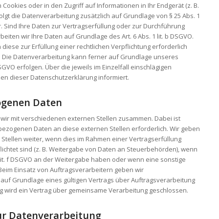
 Cookies oder in den Zugriff auf Informationen in Ihr Endgerät (z. B.
rfolgt die Datenverarbeitung zusätzlich auf Grundlage von § 25 Abs. 1
ar. Sind Ihre Daten zur Vertragserfüllung oder zur Durchführung
eiten wir Ihre Daten auf Grundlage des Art. 6 Abs. 1 lit. b DSGVO.
diese zur Erfüllung einer rechtlichen Verpflichtung erforderlich
VO. Die Datenverarbeitung kann ferner auf Grundlage unseres
 DSGVO erfolgen. Über die jeweils im Einzelfall einschlägigen
en dieser Datenschutzerklärung informiert.
ogenen Daten
 wir mit verschiedenen externen Stellen zusammen. Dabei ist
bezogenen Daten an diese externen Stellen erforderlich. Wir geben
tellen weiter, wenn dies im Rahmen einer Vertragserfüllung
pflichtet sind (z. B. Weitergabe von Daten an Steuerbehörden), wenn
 1 lit. f DSGVO an der Weitergabe haben oder wenn eine sonstige
Beim Einsatz von Auftragsverarbeitern geben wir
f Grundlage eines gültigen Vertrags über Auftragsverarbeitung
ng wird ein Vertrag über gemeinsame Verarbeitung geschlossen.
zur Datenverarbeitung