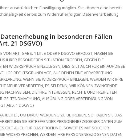
hrer ausdrücklichen Einwilligung möglich. Sie können eine bereits
 Rechtmäßigkeit der bis zum Widerruf erfolgten Datenverarbeitung
 Datenerhebung in besonderen Fällen
Art. 21 DSGVO)
ON ART. 6 ABS. 1 LIT. E ODER F DSGVO ERFOLGT, HABEN SIE
 AUS IHRER BESONDEREN SITUATION ERGEBEN, GEGEN DIE
N WIDERSPRUCH EINZULEGEN; DIES GILT AUCH FÜR EIN AUF DIESE
WEILIGE RECHTSGRUNDLAGE, AUF DENEN EINE VERARBEITUNG
ERKLÄRUNG. WENN SIE WIDERSPRUCH EINLEGEN, WERDEN WIR IHRE
T MEHR VERARBEITEN, ES SEI DENN, WIR KÖNNEN ZWINGENDE
 NACHWEISEN, DIE IHRE INTERESSEN, RECHTE UND FREIHEITEN
DER GELTENDMACHUNG, AUSÜBUNG ODER VERTEIDIGUNG VON
1 ABS. 1 DSGVO).
RBEITET, UM DIREKTWERBUNG ZU BETREIBEN, SO HABEN SIE DAS
ERARBEITUNG SIE BETREFFENDER PERSONENBEZOGENER DATEN ZUM
S GILT AUCH FÜR DAS PROFILING, SOWEIT ES MIT SOLCHER
 SIE WIDERSPRECHEN, WERDEN IHRE PERSONENBEZOGENEN DATEN