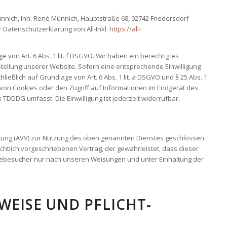
nnich, Inh. René Münnich, Hauptstraße 68, 02742 Friedersdorf
r Datenschutzerklärung von All-Inkl:
https://all-
e von Art. 6 Abs. 1 lit. f DSGVO. Wir haben ein berechtigtes
stellung unserer Website. Sofern eine entsprechende Einwilligung
ließlich auf Grundlage von Art. 6 Abs. 1 lit. a DSGVO und § 25 Abs. 1
 von Cookies oder den Zugriff auf Informationen im Endgerät des
s TDDDG umfasst. Die Einwilligung ist jederzeit widerrufbar.
tung (AVV) zur Nutzung des oben genannten Dienstes geschlossen.
chtlich vorgeschriebenen Vertrag, der gewährleistet, dass dieser
besucher nur nach unseren Weisungen und unter Einhaltung der
WEISE UND PFLICHT­