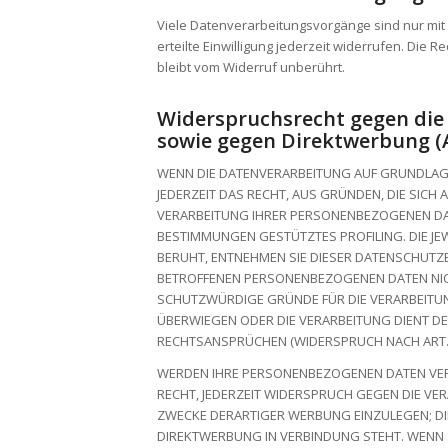
Viele Datenverarbeitungsvorgänge sind nur mit I
erteilte Einwilligung jederzeit widerrufen. Die
bleibt vom Widerruf unberührt.
Widerspruchsrecht gegen die
sowie gegen Direktwerbung (
WENN DIE DATENVERARBEITUNG AUF GRUNDLAGE V
JEDERZEIT DAS RECHT, AUS GRÜNDEN, DIE SICH
VERARBEITUNG IHRER PERSONENBEZOGENEN DATE
BESTIMMUNGEN GESTÜTZTES PROFILING. DIE JE
BERUHT, ENTNEHMEN SIE DIESER DATENSCHUTZ
BETROFFENEN PERSONENBEZOGENEN DATEN NICH
SCHUTZWÜRDIGE GRÜNDE FÜR DIE VERARBEITUNG
ÜBERWIEGEN ODER DIE VERARBEITUNG DIENT 
RECHTSANSPRÜCHEN (WIDERSPRUCH NACH ART. 2
WERDEN IHRE PERSONENBEZOGENEN DATEN VERA
RECHT, JEDERZEIT WIDERSPRUCH GEGEN DIE V
ZWECKE DERARTIGER WERBUNG EINZULEGEN; DIE
DIREKTWERBUNG IN VERBINDUNG STEHT. WENN