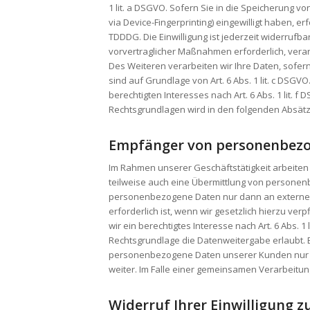
1 lit. a DSGVO. Sofern Sie in die Speicherung von
via Device-Fingerprinting) eingewilligt haben, e
TDDDG. Die Einwilligung ist jederzeit widerrufb
vorvertraglicher Maßnahmen erforderlich, verarb
Des Weiteren verarbeiten wir Ihre Daten, sofern 
sind auf Grundlage von Art. 6 Abs. 1 lit. c DSG
berechtigten Interesses nach Art. 6 Abs. 1 lit. f
Rechtsgrundlagen wird in den folgenden Absätz
Empfänger von personenbez
Im Rahmen unserer Geschäftstätigkeit arbeiten
teilweise auch eine Übermittlung von personen
personenbezogene Daten nur dann an externe S
erforderlich ist, wenn wir gesetzlich hierzu ver
wir ein berechtigtes Interesse nach Art. 6 Abs.
Rechtsgrundlage die Datenweitergabe erlaubt. 
personenbezogene Daten unserer Kunden nur au
weiter. Im Falle einer gemeinsamen Verarbeitu
Widerruf Ihrer Einwilligung 