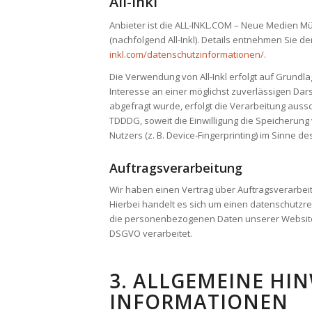
All-Inkl
Anbieter ist die ALL-INKL.COM – Neue Medien Mü
(nachfolgend All-Inkl). Details entnehmen Sie de
inkl.com/datenschutzinformationen/
.
Die Verwendung von All-Inkl erfolgt auf Grundlag
Interesse an einer möglichst zuverlässigen Dar
abgefragt wurde, erfolgt die Verarbeitung aussch
TDDDG, soweit die Einwilligung die Speicherung
Nutzers (z. B. Device-Fingerprinting) im Sinne de
Auftragsverarbeitung
Wir haben einen Vertrag über Auftragsverarbei
Hierbei handelt es sich um einen datenschutzre
die personenbezogenen Daten unserer Website
DSGVO verarbeitet.
3. ALLGEMEINE HIN
INFORMATIONEN