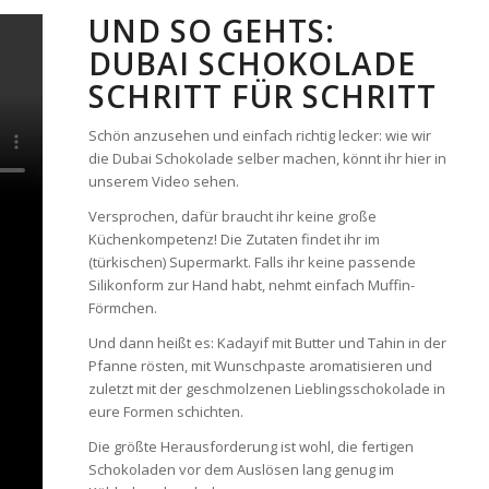
UND SO GEHTS:
DUBAI SCHOKOLADE
SCHRITT FÜR SCHRITT
Schön anzusehen und einfach richtig lecker: wie wir
die Dubai Schokolade selber machen, könnt ihr hier in
unserem Video sehen.
Versprochen, dafür braucht ihr keine große
Küchenkompetenz! Die Zutaten findet ihr im
(türkischen) Supermarkt. Falls ihr keine passende
Silikonform zur Hand habt, nehmt einfach Muffin-
Förmchen.
Und dann heißt es: Kadayif mit Butter und Tahin in der
Pfanne rösten, mit Wunschpaste aromatisieren und
zuletzt mit der geschmolzenen Lieblingsschokolade in
eure Formen schichten.
Die größte Herausforderung ist wohl, die fertigen
Schokoladen vor dem Auslösen lang genug im