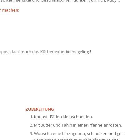
schter Intensität und Geschmack: hell, dunkel, Vollmilch, Ruby…
er machen:
Tipps, damit euch das Küchenexperiment gelingt!
ZUBEREITUNG
Kadayif-Fäden kleinschneiden.
Mit Butter und Tahin in einer Pfanne anrösten.
Wunschcreme hinzugeben, schmelzen und gut