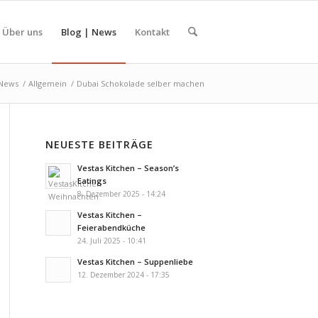
Über uns
Blog | News
Kontakt
 News
/
Allgemein
/
Dubai Schokolade selber machen
NEUESTE BEITRÄGE
Vestas Kitchen – Season’s
Eatings
8. Dezember 2025 - 14:24
Vestas Kitchen –
Feierabendküche
24. Juli 2025 - 10:41
Vestas Kitchen – Suppenliebe
12. Dezember 2024 - 17:35