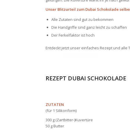
gelungen. Die Kuvertüre wählt ihr je nach gewün
Unser Blitzurteil zum Dubai Schokolade selb
Alle Zutaten sind gut zu bekommen
Die Handgriffe sind ganz leicht zu schaffen
Der Ferkelfaktor ist hoch
Entdeckt jetzt unser einfaches Rezept und alle 
REZEPT DUBAI SCHOKOLADE
ZUTATEN
(für 1 Silikonform)
300 g (Zartbitter-)Kuvertüre
50 g Butter