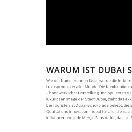
WARUM IST DUBAI 
Wie der Name erahnen lässt, wurde die leckere 
Luxusprodukt in aller Munde. Die Kombination a
– handwerklicher Herstellung und opulenten Ver
luxuriösen Image der Stadt Dubai, zieht das e
bei Touristen ist Dubai-Schokolade beliebt, die
Qualität und Innovation – ideal für alle, die 
Influencer und jede Menge Fans dafür, dass in 