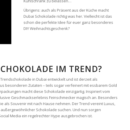
Kühlschrank zu belassen…
Übrigens: auch als Präsent aus der Küche macht
Dubai Schokolade richtig was her. Vielleicht ist das
schon die perfekte Idee für euer ganz besonderes
DIY Weihnachtsgeschenk?
SCHOKOLADE IM TREND?
Trendschokolade in Dubai entwickelt und ist derzeit als
us besonderen Zutaten – teils sogar verfeinert mit essbarem Gold
packungen macht diese Schokolade einzigartig. Inspiriert vom
xklusive Geschmackserlebnis Feinschmecker magisch an. Besonders
 sie als Souvenir mit nach Hause nehmen. Der Trend vereint Luxus,
nach außergewöhnlicher Schokolade suchen. Und nun sorgen
Social Media ein regelrechter Hype ausgebrochen ist.