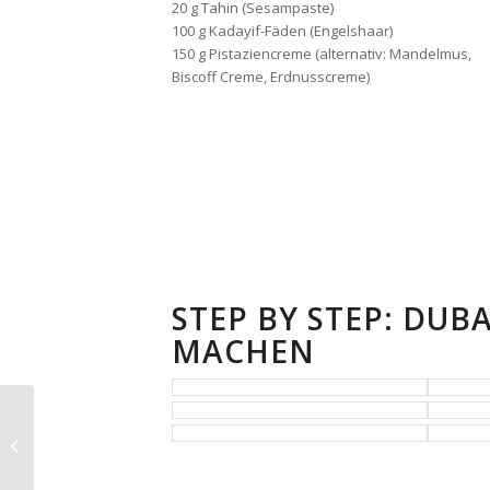
20 g Tahin (Sesampaste)
100 g Kadayif-Fäden (Engelshaar)
150 g Pistaziencreme (alternativ: Mandelmus,
Biscoff Creme, Erdnusscreme)
STEP BY STEP: DUB
MACHEN
Vestas Kitchen –
Sommer, Sonne, Apéro