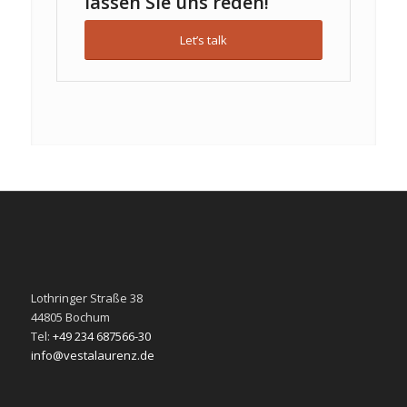
lassen Sie uns reden!
Let’s talk
Lothringer Straße 38
44805 Bochum
Tel:
+49 234 687566-30
info@vestalaurenz.de