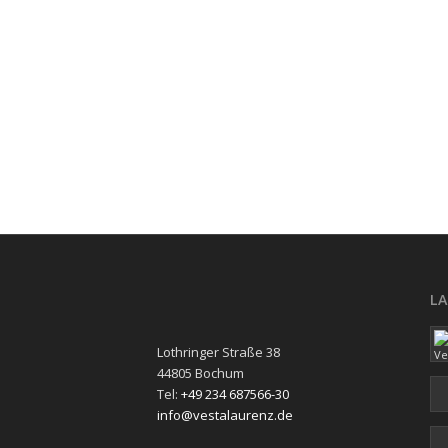
L
Lothringer Straße 38
44805 Bochum
Tel:
+49 234 687566-30
info@vestalaurenz.de