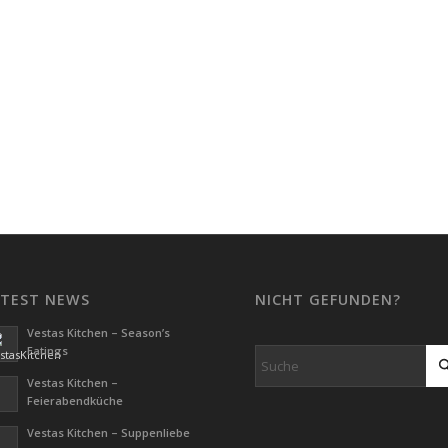
ATEST NEWS
NICHT GEFUNDEN?
Vestas Kitchen – Season’s
Eatings
Vestas Kitchen –
Feierabendküche
Vestas Kitchen – Suppenliebe