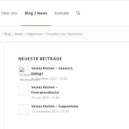
Über uns
Blog | News
Kontakt
e
/
Blog | News
/
Allgemein
/
Draußen nur Kännchen
NEUESTE BEITRÄGE
Vestas Kitchen – Season’s
Eatings
8. Dezember 2025 - 14:24
Vestas Kitchen –
Feierabendküche
24. Juli 2025 - 10:41
Vestas Kitchen – Suppenliebe
12. Dezember 2024 - 17:35