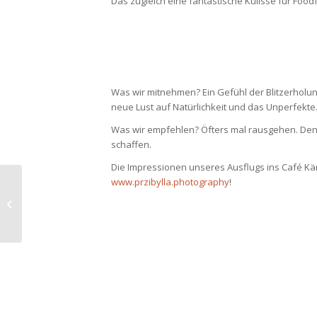
Das zugleich eine fantastische Kulisse für Foodf
Was wir mitnehmen? Ein Gefühl der Blitzerholun
neue Lust auf Natürlichkeit und das Unperfekte
Was wir empfehlen? Öfters mal rausgehen. Denn
schaffen.
Die Impressionen unseres Ausflugs ins Café Kän
www.przibylla.photography
!
Vestas Kitchen – Viva
Mexico