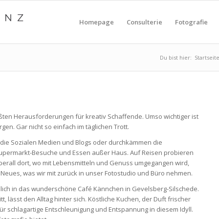
Homepage
Consulterie
Fotografie
Du bist hier:
Startseit
ßten Herausforderungen für kreativ Schaffende. Umso wichtiger ist
gen. Gar nicht so einfach im täglichen Trott.
e, die Sozialen Medien und Blogs oder durchkämmen die
Supermarkt-Besuche und Essen außer Haus. Auf Reisen probieren
überall dort, wo mit Lebensmitteln und Genuss umgegangen wird,
Neues, was wir mit zurück in unser Fotostudio und Büro nehmen.
rzlich in das wunderschöne Café Kännchen in Gevelsberg-Silschede.
 lässt den Alltag hinter sich. Köstliche Kuchen, der Duft frischer
ür schlagartige Entschleunigung und Entspannung in diesem Idyll.