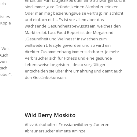
Erhalt der Fahrtauglichkeit oder eine Schwangerschaft
sich
sind immer gute Gründe, keinen Alkohol zu trinken.
Oder man mag beziehungsweise verträgt ihn schlicht
ist es
und einfach nicht. Es ist vor allem aber das
e Kopie
wachsende Gesundheitsbewusstsein, welches den
Markt treibt. Laut Food Report ist der Megatrend
„Gesundheit und Wellness“ inzwischen zum
weltweiten Lifestyle geworden und so wird ein
e Welt
direkter Zusammenhang immer sichtbarer. Je mehr
 Auch
Verbraucher sich für Fitness und eine gesunde
 von
Lebensweise begeistern, desto sorgfältiger
sich
entscheiden sie über ihre Ernährung und damit auch
sober“,
den Getränkekonsum.
Wild Berry Moskito
#fizz #alkoholfrei #russianwildberry #beeren
#braunerzucker #limette #minze