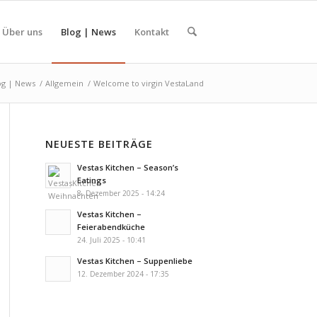
Über uns
Blog | News
Kontakt
og | News
/
Allgemein
/
Welcome to virgin VestaLand
NEUESTE BEITRÄGE
Vestas Kitchen – Season’s
Eatings
8. Dezember 2025 - 14:24
Vestas Kitchen –
Feierabendküche
24. Juli 2025 - 10:41
Vestas Kitchen – Suppenliebe
12. Dezember 2024 - 17:35