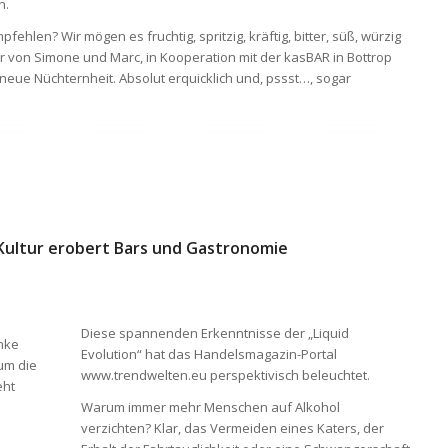
n.
en? Wir mögen es fruchtig, spritzig, kräftig, bitter, süß, würzig
er von Simone und Marc, in Kooperation mit der kasBAR in Bottrop
neue Nüchternheit. Absolut erquicklich und, pssst…, sogar
Kultur erobert Bars und Gastronomie
Diese spannenden Erkenntnisse der „Liquid
änke
Evolution“ hat das Handelsmagazin-Portal
 um die
www.trendwelten.eu perspektivisch beleuchtet.
eht
Warum immer mehr Menschen auf Alkohol
verzichten? Klar, das Vermeiden eines Katers, der