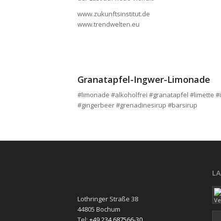
www.zukunftsinstitut.de
www.trendwelten.eu
Granatapfel-Ingwer-Limonade
#limonade #alkoholfrei #granatapfel #limette 
#gingerbeer #grenadinesirup #barsirup
L
Lothringer Straße 38
44805 Bochum
Tel:
+49 234 687566-30