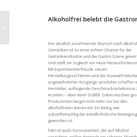
Alkoholfrei belebt die Gastr
Rezeptentwicklung
Der deutlich zunehmende Wunsch nach alkohol
Getränken ist zu einer echten Chance für die
Getränkeindustrie und die Gastro-Szene gewor
Und stellt sie zugleich vor neue Herausforderu
Mit Experimentierfreude, neuen
Herstellungsverfahren und der Auswahl mitunt
ungewöhnlicher Ausgangs¬produkte schaffen 
Hersteller, aufregende Geschmackserlebnisse 
erzielen – aber eben SOBER. Dabei mischen gr
Produzenten längst nicht mehr nur bei den
alkoholfreien Bieren mit. Ein Beleg, wie
zukunftsträchtig die antialkoholische Bewegung
geworden ist.
Fakt ist auch: Konsumenten, die auf Alkohol
verzichten, wollen dennoch ein schönes Aben