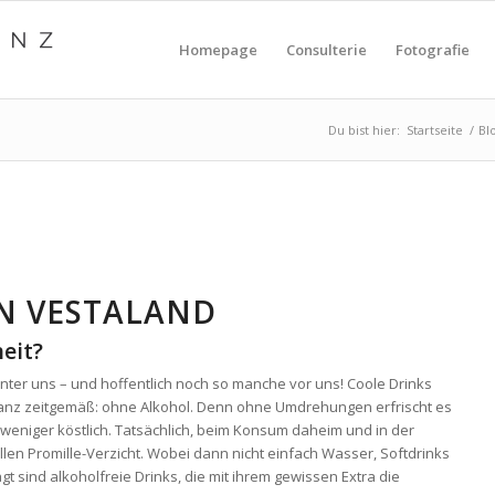
Homepage
Consulterie
Fotografie
Du bist hier:
Startseite
/
Bl
N VESTALAND
eit?
ter uns – und hoffentlich noch so manche vor uns! Coole Drinks
anz zeitgemäß: ohne Alkohol. Denn ohne Umdrehungen erfrischt es
weniger köstlich. Tatsächlich, beim Konsum daheim und in der
en Promille-Verzicht. Wobei dann nicht einfach Wasser, Softdrinks
t sind alkoholfreie Drinks, die mit ihrem gewissen Extra die