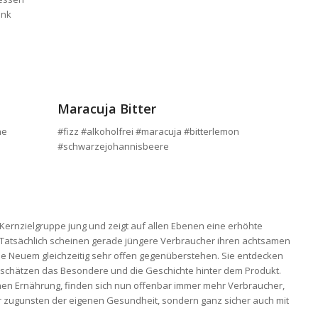
ink
Maracuja Bitter
ne
#fizz #alkoholfrei #maracuja #bitterlemon
#schwarzejohannisbeere
ernzielgruppe jung und zeigt auf allen Ebenen eine erhöhte
 Tatsächlich scheinen gerade jüngere Verbraucher ihren achtsamen
 sie Neuem gleichzeitig sehr offen gegenüberstehen. Sie entdecken
chätzen das Besondere und die Geschichte hinter dem Produkt.
nen Ernährung, finden sich nun offenbar immer mehr Verbraucher,
ur zugunsten der eigenen Gesundheit, sondern ganz sicher auch mit