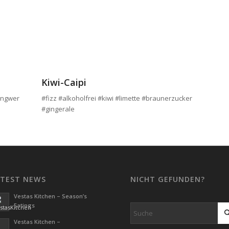
Kiwi-Caipi
#ingwer
#fizz #alkoholfrei #kiwi #limette #braunerzucker
#gingerale
ATEST NEWS
NICHT GEFUNDEN?
Vestas Kitchen – Season’s
Eatings
Vestas Kitchen –