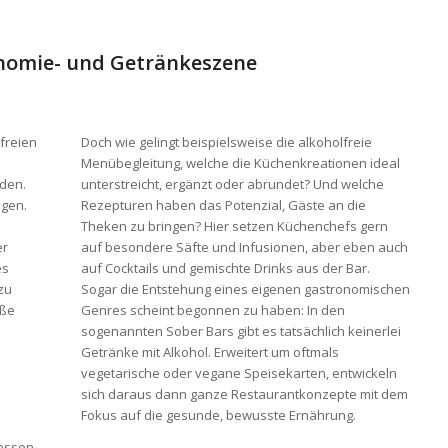
onomie- und Getränkeszene
freien
Doch wie gelingt beispielsweise die alkoholfreie
Menübegleitung, welche die Küchenkreationen ideal
den.
unterstreicht, ergänzt oder abrundet? Und welche
ngen.
Rezepturen haben das Potenzial, Gäste an die
Theken zu bringen? Hier setzen Küchenchefs gern
er
auf besondere Säfte und Infusionen, aber eben auch
es
auf Cocktails und gemischte Drinks aus der Bar.
zu
Sogar die Entstehung eines eigenen gastronomischen
oße
Genres scheint begonnen zu haben: In den
sogenannten Sober Bars gibt es tatsächlich keinerlei
Getränke mit Alkohol. Erweitert um oftmals
vegetarische oder vegane Speisekarten, entwickeln
sich daraus dann ganze Restaurantkonzepte mit dem
Fokus auf die gesunde, bewusste Ernährung.
dessen