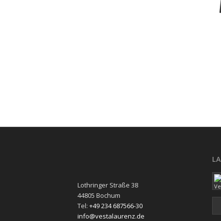
L
Lothringer Straße 38
44805 Bochum
Tel:
+49 234 687566-30
info@vestalaurenz.de