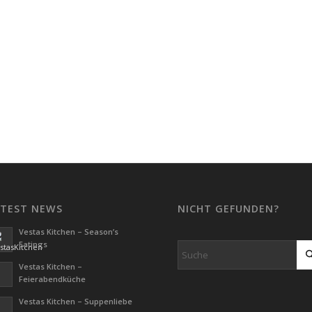
ATEST NEWS
NICHT GEFUNDEN?
Vestas Kitchen – Season’s
Eatings
Vestas Kitchen –
Feierabendküche
Vestas Kitchen – Suppenliebe