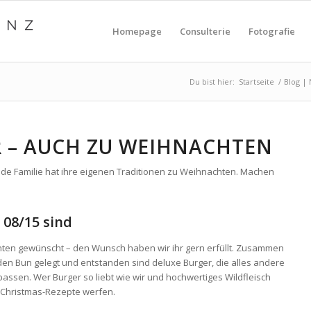
Homepage
Consulterie
Fotografie
Du bist hier:
Startseite
/
Blog |
R – AUCH ZU WEIHNACHTEN
ede Familie hat ihre eigenen Traditionen zu Weihnachten. Machen
s 08/15 sind
chten gewünscht – den Wunsch haben wir ihr gern erfüllt. Zusammen
en Bun gelegt und entstanden sind deluxe Burger, die alles andere
passen. Wer Burger so liebt wie wir und hochwertiges Wildfleisch
l Christmas-Rezepte werfen.