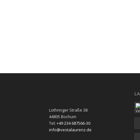
L
Lothringer Straße 38
44805 Bochum
Tel:
+49 234 687566-30
info@vestalaurenz.de