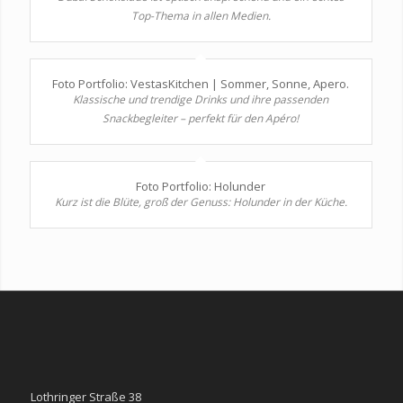
Top-Thema in allen Medien.
Foto Portfolio: VestasKitchen | Sommer, Sonne, Apero.
Klassische und trendige Drinks und ihre passenden
Snackbegleiter – perfekt für den Apéro!
Foto Portfolio: Holunder
Kurz ist die Blüte, groß der Genuss: Holunder in der Küche.
Lothringer Straße 38