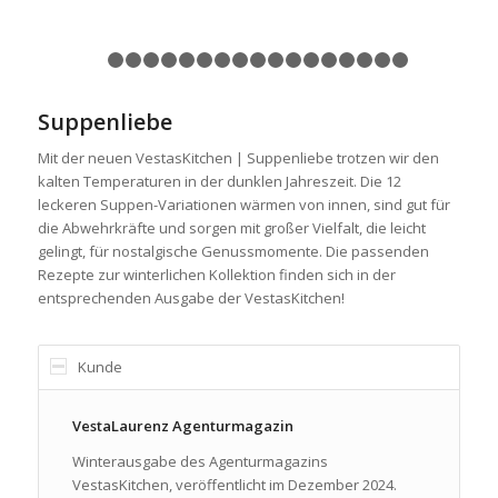
1
2
3
4
5
6
7
8
9
10
11
12
13
14
15
16
Suppenliebe
Mit der neuen VestasKitchen | Suppenliebe trotzen wir den
kalten Temperaturen in der dunklen Jahreszeit. Die 12
leckeren Suppen-Variationen wärmen von innen, sind gut für
die Abwehrkräfte und sorgen mit großer Vielfalt, die leicht
gelingt, für nostalgische Genussmomente. Die passenden
Rezepte zur winterlichen Kollektion finden sich in der
entsprechenden Ausgabe der VestasKitchen!
Kunde
VestaLaurenz Agenturmagazin
Winterausgabe des Agenturmagazins
VestasKitchen, veröffentlicht im Dezember 2024.