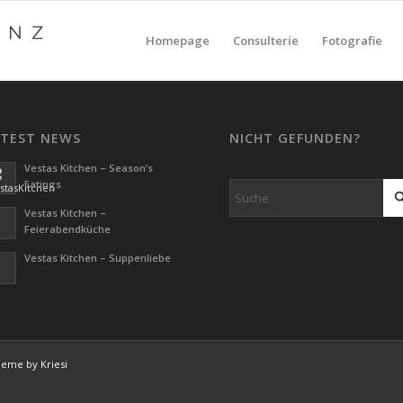
Homepage
Consulterie
Fotografie
ATEST NEWS
NICHT GEFUNDEN?
Vestas Kitchen – Season’s
Eatings
Vestas Kitchen –
Feierabendküche
Vestas Kitchen – Suppenliebe
eme by Kriesi