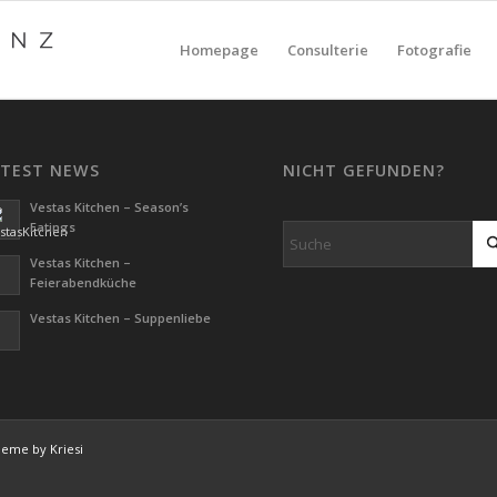
Homepage
Consulterie
Fotografie
ATEST NEWS
NICHT GEFUNDEN?
Vestas Kitchen – Season’s
Eatings
Vestas Kitchen –
Feierabendküche
Vestas Kitchen – Suppenliebe
eme by Kriesi