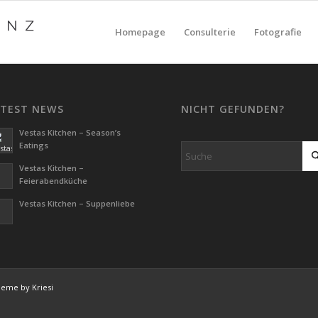
Homepage
Consulterie
Fotografie
ATEST NEWS
NICHT GEFUNDEN?
Vestas Kitchen – Season’s
Eatings
Vestas Kitchen –
Feierabendküche
Vestas Kitchen – Suppenliebe
eme by Kriesi